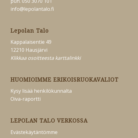
puh.
050 3070 101
info@lepolantalo.fi
Lepolan Talo
Kappalaisentie 49
12210 Hausjärvi
Klikkaa osoitteesta
karttalinkki
HUOMIOIMME ERIKOISRUOKAVALIOT
Kysy lisää henkilökunnalta
Oiva-raportti
LEPOLAN TALO VERKOSSA
Evästekäytäntömme